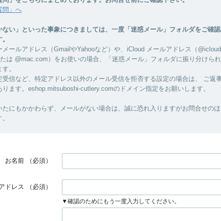
質問」へ
かない」といった事象につきましては、一度「迷惑メール」フォルダをご確認
す。
ールアドレス（GmailやYahooなど）や、iCloud メールアドレス（@icloud
、または @mac.com）をお使いの場合、「迷惑メール」フォルダに振り分けら
ます。
定受信など、特定アドレス以外のメール受信を拒否する設定の場合は、 ご返
す。eshop.mitsuboshi-cutlery.comのドメイン指定をお願いします。
いたにもかかわらず、メールがない場合は、誠に恐れ入りますがお問合せのほ
す。
お名前
（必須）
アドレス
（必須）
▼確認のためにもう一度入力してください。