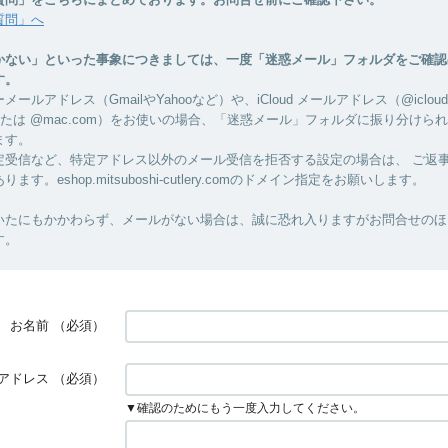
質問」へ
かない」といった事象につきましては、一度「迷惑メール」フォルダをご確認
す。
ールアドレス（GmailやYahooなど）や、iCloud メールアドレス（@icloud
、または @mac.com）をお使いの場合、「迷惑メール」フォルダに振り分けら
ます。
定受信など、特定アドレス以外のメール受信を拒否する設定の場合は、 ご返
す。eshop.mitsuboshi-cutlery.comのドメイン指定をお願いします。
いたにもかかわらず、メールがない場合は、誠に恐れ入りますがお問合せのほ
す。
お名前
（必須）
アドレス
（必須）
▼確認のためにもう一度入力してください。